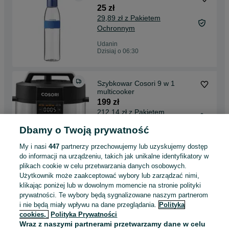
25 zł
29,89 zł z Pakietem
Ochronnym
Udanin
Dzisiaj o 06:30
Szybkowar Cosori 9 w 1
multicooker
199 zł
212,14 zł z Pakietem
Ochronnym
Dbamy o Twoją prywatność
Udanin
06 sierpnia 2026
My i nasi
447
partnerzy przechowujemy lub uzyskujemy dostęp
do informacji na urządzeniu, takich jak unikalne identyfikatory w
plikach cookie w celu przetwarzania danych osobowych.
Kostium szkielet męski L/XL
Użytkownik może zaakceptować wybory lub zarządzać nimi,
60 zł
klikając poniżej lub w dowolnym momencie na stronie polityki
65,60 zł z Pakietem
prywatności. Te wybory będą sygnalizowane naszym partnerom
i nie będą miały wpływu na dane przeglądania.
Polityka
Ochronnym
cookies,
Polityka Prywatności
Udanin
Wraz z naszymi partnerami przetwarzamy dane w celu
06 sierpnia 2026