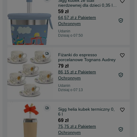
Sigg kubek ze stali
nierdzewnej dla dzieci 0,35 l
straż pożarna
59 zł
64,57 zł z Pakietem
Ochronnym
Udanin
Dzisiaj o 07:50
Fiżanki do espresso
porcelanowe Tognans Audrey
79 zł
86,15 zł z Pakietem
Ochronnym
Udanin
Dzisiaj o 07:13
Sigg helia kubek termiczny 0,
6 l
69 zł
75,75 zł z Pakietem
Ochronnym