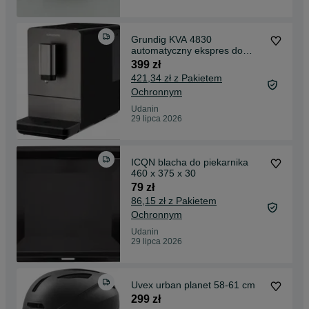
Grundig KVA 4830
automatyczny ekspres do
kawy, 135
399 zł
421,34 zł z Pakietem
Ochronnym
Udanin
29 lipca 2026
ICQN blacha do piekarnika
460 x 375 x 30
79 zł
86,15 zł z Pakietem
Ochronnym
Udanin
29 lipca 2026
Uvex urban planet 58-61 cm
299 zł