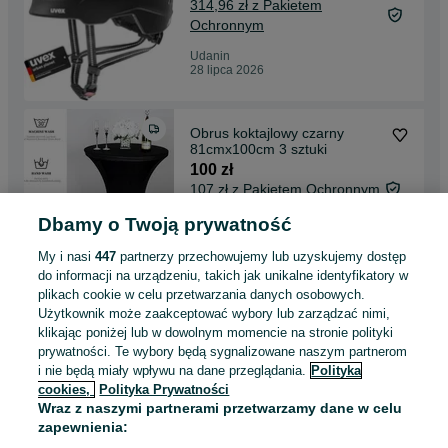
314,96 zł z Pakietem
Ochronnym
Udanin
28 lipca 2026
Obrus koktajlowy czarny
81cmx100cm 3 sztuki
100 zł
107 zł z Pakietem Ochronnym
Dbamy o Twoją prywatność
Udanin
28 lipca 2026
My i nasi
447
partnerzy przechowujemy lub uzyskujemy dostęp
do informacji na urządzeniu, takich jak unikalne identyfikatory w
plikach cookie w celu przetwarzania danych osobowych.
Czerwony obrotowy pojemnik
Użytkownik może zaakceptować wybory lub zarządzać nimi,
na przybory kuchenne
klikając poniżej lub w dowolnym momencie na stronie polityki
60 zł
prywatności. Te wybory będą sygnalizowane naszym partnerom
65,60 zł z Pakietem
i nie będą miały wpływu na dane przeglądania.
Polityka
Ochronnym
cookies,
Polityka Prywatności
Udanin
Wraz z naszymi partnerami przetwarzamy dane w celu
28 lipca 2026
zapewnienia: